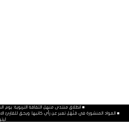
■ انطلاق منتدى منهل الثقافة التربوية: يوم السبت المصادف غرة شهر محرم
■ المواد المنشورة في مَنْهَل تعبر عن رأي كاتبها. ويحق للقارئ 
ليت