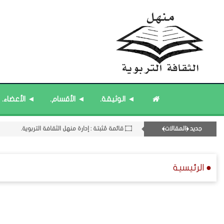
◄ الوثيقة.
◄ الأقسام.
◄ الأعضاء.
۝ قائمة مُثبتة : مشرف منهل الثقافة التربوية.
جديد ﴿المقالات﴾
۝ قائمة مُثبتة : إدارة منهل الثقافة التربوية.
11- القسم الحادي عشر : ﴿اللقاءات الشخصية - الثقافة المتسلسلة﴾.
۝ ﴿القوائم - المشاركات﴾ المُحدَّثة.
● الرئيسية
۝ قائمة مُحدَّثة : مختارات من ﴿جديد﴾ المشاركات.