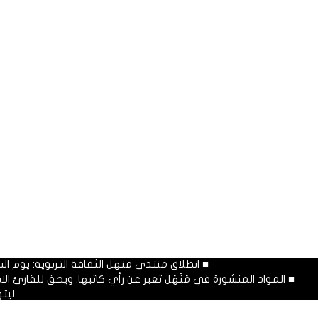
■ انطلاق منتدى منهل الثقافة التربوية: يوم السبت المصادف غرة شهر محرم
■ المواد المنشورة في مَنْهَل تعبر عن رأي كاتبها. ويحق للقارئ 
ليت