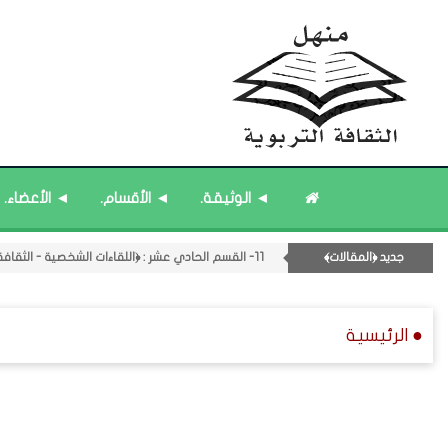
۝ ﴿القوائم - المشاركات﴾ المُحدَّثة.
۝ قائمة مُثبتة : إدارة منهل الثقافة التربوية.
◄ الوثيقة.
◄ الأقسام.
◄ الأعضاء.
۝ قائمة مُثبتة : مشرف منهل الثقافة التربوية.
۝ قائمة مُحدَّثة : مختارات من ﴿جديد﴾ المشاركات.
جديد ﴿المقالات﴾
11- القسم الحادي عشر : ﴿اللقاءات الشخصية - الثقافة المتسلسلة﴾.
● الرئيسية