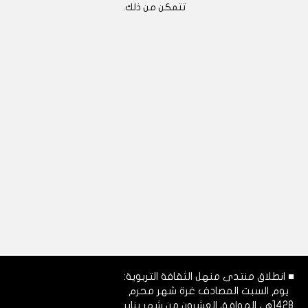
تتمكن من ذلك.
■ انطلاق منتدى منهل الثقافة التربوية:
يوم السبت المصادف غرة شهر محرم
1428هـ، الموافق العشرون من شهر يناير