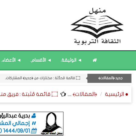
◄ الوثيقة.
◄ الأقسام.
◄ الأعضاء.
۝ قائمة مُحدَّثة : حديث الساعة.
11- القسم الحادي عشر : ﴿اللقاءات الشخصية - الثقافة المتسلسلة﴾.
جديد ﴿المقالات﴾
۝ قائمة مُحدَّثة : مختارات من ﴿جديد﴾ المشاركات.
۝ قائمة مُثبتة : إدارة منهل الثقافة التربوية.
● الرئيسية
﴿المقالات﴾
....
۝ قائمة مُثبتة : فريق منهل الثقافة التربوية.
۝ قائمة مُثبتة : مشرف منهل الثقافة التربوية.
بدرية عبدالرؤ
إجمالي المشاركا
1444/09/01 (06:01 صباحاً)