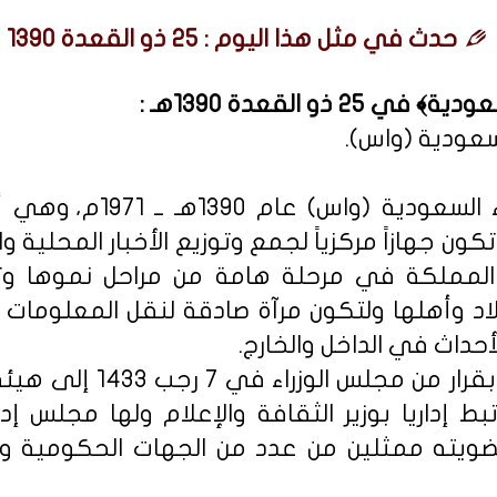
حدث في مثل هذا اليوم : 25 ذو القعدة 1390
 ذو القعدة 1390هـ :
لسعودية (واس).
■ أسست وكالة الأنباء السع
كون جهازاً مركزياً لجمع وتوزيع الأخبار المحلية و
 المملكة في مرحلة هامة من مراحل نموها و
لاد وأهلها ولتكون مرآة صادقة لنقل المعلوما
حداث في الداخل والخارج.
وقد تم تحويل الوكالة بقرا
تبط إداريا بوزير الثقافة والإعلام ولها مجلس إدا
ويته ممثلين من عدد من الجهات الحكومية واث