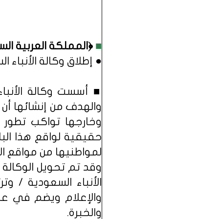
■
﴿المملكة العربية السعودية﴾ في 25
● إطلاق وكالة الأنباء ا
والهدف من إنشائها أن ت
وخارجها تواكب تطور
حقيقية لواقع هذا الب
لمواطنيها من مواقع الأ
الأنباء السعودية / وتر
والإعلام ويضم في عض
والخبرة.