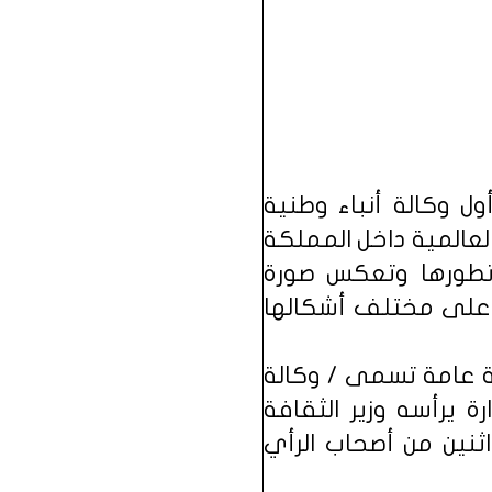
ودية (واس) عام 1390هـ ــ 1971م، وهي أول وكالة أنباء وطنية
العالمية داخل المملكة
تطورها وتعكس صورة
ت على مختلف أشكالها
ر من مجلس الوزراء في 7 رجب 1433 إلى هيئة عامة تسمى / وكالة
رة يرأسه وزير الثقافة
نين من أصحاب الرأي