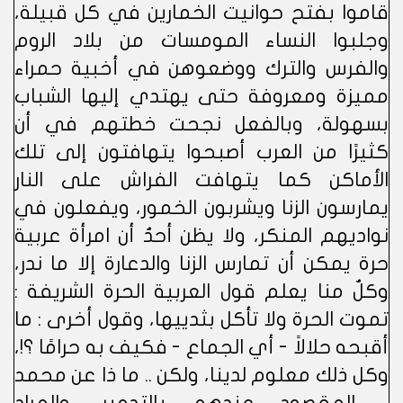
قاموا بفتح حوانيت الخمارين في كل قبيلة،
وجلبوا النساء المومسات من بلاد الروم
والفرس والترك ووضعوهن في أخبية حمراء
مميزة ومعروفة حتى يهتدي إليها الشباب
بسهولة، وبالفعل نجحت خطتهم في أن
كثيرًا من العرب أصبحوا يتهافتون إلى تلك
الأماكن كما يتهافت الفراش على النار
يمارسون الزنا ويشربون الخمور، ويفعلون في
نواديهم المنكر، ولا يظن أحدٌ أن امرأة عربية
حرة يمكن أن تمارس الزنا والدعارة إلا ما ندر،
وكلٌ منا يعلم قول العربية الحرة الشريفة :
تموت الحرة ولا تأكل بثدييها، وقول أخرى : ما
أقبحه حلالاً - أي الجماع - فكيف به حرامًا ؟!،
وكل ذلك معلوم لدينا، ولكن .. ما ذا عن محمد