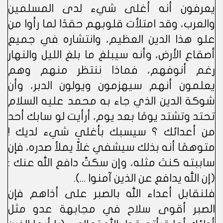
يعرفون أنه أغلى شيء لدى المسلمين
والعرب، وقد امتلأت قلوبهم حقدًا لما رأوا من
علو هذا الدين العظيم، وانتشاره في جميع
أصقاع الأرض، وأنه سيبلغ ما بلغ الليل والنهار
رغم أنوفهم، فماذا ننتظر منهم وهم
يعلمون أنهم سيهزمون ويولون الدبر، وأن
شوكة الدين الذي جاء به محمد عليه السلام
تحتد وتشتد يومًا بعد يوم، أرأيت لو سابك أحد
من أعدائك ؟ سيسبك بأغلى شيء لديك !
متوهمًا أنه بذلك سيشفي غلاًّ يملأ صدره، فإن
ساببته كنتَ مثله، وإن سكتَّ دافع الله عنك :
(إن الله يدافع عن الذين آمنوا ...).
فلنقابل أعداء الله بالصبر على أذاهم فإن
الصبر أقوى سلاح في مجابهة عدو مثل