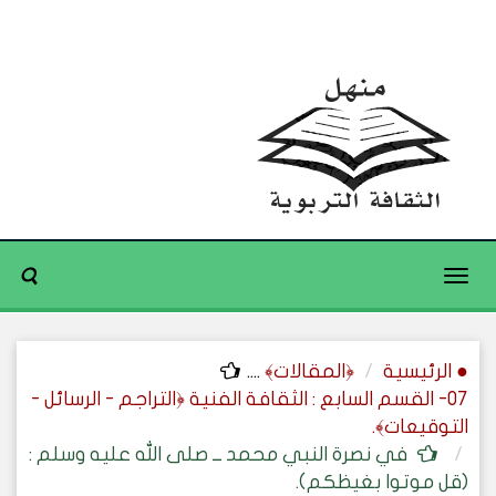
Toggle
navigation
● الرئيسية
﴿المقالات﴾
....
07- القسم السابع : الثقافة الفنية ﴿التراجم - الرسائل -
التوقيعات﴾.
في نصرة النبي محمد ــ صلى الله عليه وسلم :
(قل موتوا بغيظكم).