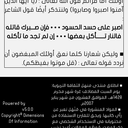
أولئك أما قرأتم قول الله تعالى : (يا أيها الذين
آمنوا اصبروا وصابروا) ولنتذكر أيضًا قول الشاعر
:
اصبر على حسد الحسود • • • فإن صـــبرك قاتله
فالنار تـــــــأكل بعضها • • • إن لم تجد ما تأكله
■ وليكن شعارنا كلما نعق أولئك المبغضون أن
نردد قوله تعالى : (قل موتوا بغيظكم).
■ انطلاق منتدى منهل الثقافة التربوية:
يوم السبت المصادف غرة شهر محرم
1428هـ، الموافق العشرون من شهر يناير
2007م.
Dimofinf
Powered by
■ المواد المنشورة في مَنْهَل تعبر عن
v5.0.0
CMS
©
رأي كاتبها. ويحق للقارئ الاستفادة من
Dimensions
Copyright
محتوياته في الاستخدام الشخصي مع
Of Information.
ذكر المصدر. مُعظَم المقالات أعيد ترتيب