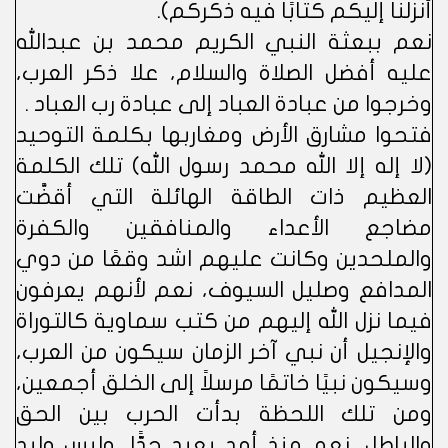
أنزلنا إليكم كتابًا فيه ذكركم).
نعم ببعثة النبي الكريم محمد بن عبدالله
عليه أفضل الصلاة والسلام، علا ذكر العرب،
وخرجوا من عبادة العباد إلى عبادة رب العباد .
فتحوا مشارق الأرض ومغاربها بكلمة التوحيد
(لا إله إلا الله محمد رسول الله) تلك الكلمة
العظيم ذات الطاقة الهائلة التي أقضَّت
مضاجع الأعداء والمنافقين والكفرة
والملحدين وكانت عليهم اشد وقعًا من دوي
المدافع وصليل السيوف، نعم لأنهم يعرفون
فيما نزل الله إليهم من كتب سماوية كالتوراة
والإنجيل أن نبي آخر الزمان سيكون من العرب،
وسيكون نبيًا خاتمًا مرسلاً إلى الخلق أجمعين،
ومن تلك اللحظة بدأت الحرب بين الحق
والباطل، نعم منذ أمدٍ بعيد جدًّا، وليس وليد