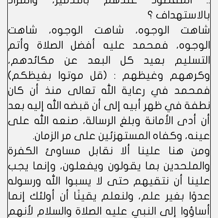
.. المقصود عندهم بالتدمير، والمراد
بالاستهداف ؟
شاهت الوجوه، شاهت الوجوه، شاهت
الوجوه، فمحمد عليه أفضل الصلاة وأتم
التسليم بعيد كل البعد عن مكائدهم،
وكرههم وغيظهم : (قل موتوا بغيظكم)
فمحمد في رعاية الله تعالى منذ أن كان
نطفة في ظهر أبيه إلى أن قبضه الله إليه بعد
أن أدى الأمانة وبلغ الرسالة، صنعه الله على
عينه، وكفاه المستهزئين على مر الزمان.
ومن هنا علينا ألا نقابل مساوئ الكفرة
والملحدين بما يقولون ويفعلون، وإنما يجب
علينا أن نتقيهم حتى لا يسبوا الله ورسوله
عدوًا بغير علم، ولنعلم يقينًا أن أولئك إنما
أساؤوا إلى النبي عليه الصلاة والسلام لأنهم