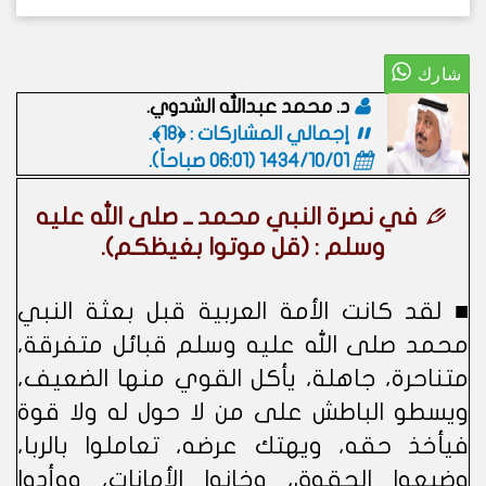
د. محمد عبدالله الشدوي.
إجمالي المشاركات : ﴿18﴾.
1434/10/01 (06:01 صباحاً)
.
في نصرة النبي محمد ــ صلى الله عليه
وسلم : (قل موتوا بغيظكم).
■ لقد كانت الأمة العربية قبل بعثة النبي
محمد صلى الله عليه وسلم قبائل متفرقة،
متناحرة، جاهلة، يأكل القوي منها الضعيف،
ويسطو الباطش على من لا حول له ولا قوة
فيأخذ حقه، ويهتك عرضه، تعاملوا بالربا،
وضيعوا الحقوق، وخانوا الأمانات، ووأدوا