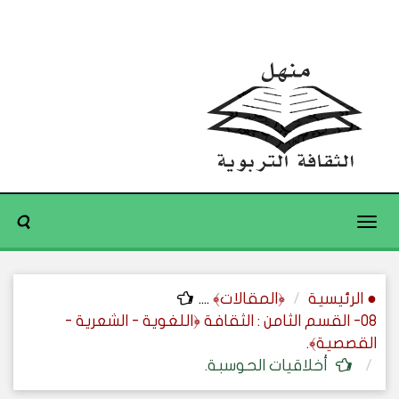
Toggle
navigation
● الرئيسية
﴿المقالات﴾
....
08- القسم الثامن : الثقافة ﴿اللغوية - الشعرية -
القصصية﴾.
أخلاقيات الحوسبة.