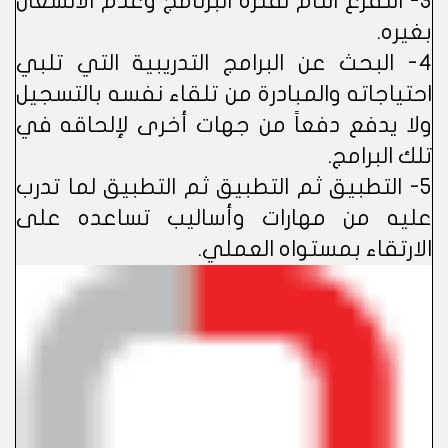
3- التفرغ التام لفترة البرنامج وعدم الانشغال
بغيره.
4- البحث عن البرامج التدريبية التي تلبي
احتياجاته والمبادرة من تلقاء نفسه بالتسجيل
ولا يدفع دفعاً من جهات أخرى لإلحاقه في
تلك البرامج.
5- التطبيق ثم التطبيق ثم التطبيق لما تدرب
عليه من مهارات وأساليب تساعده على
الارتقاء بمستواه العملي.