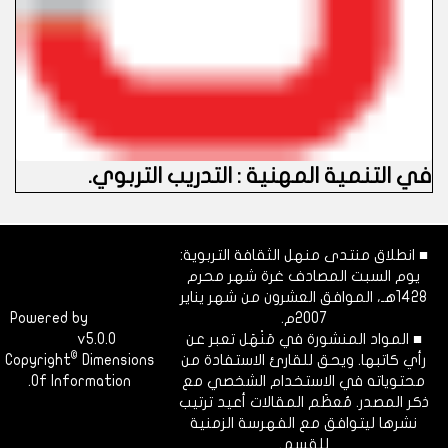
في التنمية المهنية : التدريب التربوي
.
■ انطلاق منتدى منهل الثقافة التربوية:
يوم السبت المصادف غرة شهر محرم
1428هـ، الموافق العشرون من شهر يناير
2007م.
Dimofinf
Powered by
■ المواد المنشورة في مَنْهَل تعبر عن
v5.0.0
CMS
©
رأي كاتبها. ويحق للقارئ الاستفادة من
Dimensions
Copyright
محتوياته في الاستخدام الشخصي مع
Of Information.
ذكر المصدر. مُعظَم المقالات أعيد ترتيب
نشرها ليتوافق مع الفهرسة الزمنية
للقسم.