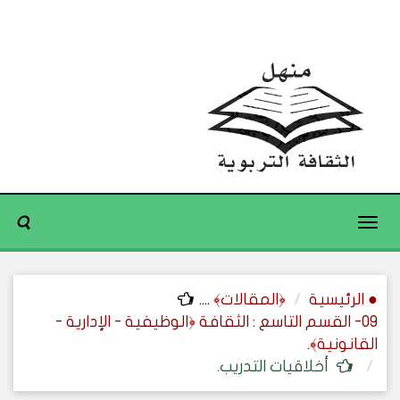
Toggle
navigation
● الرئيسية
﴿المقالات﴾
....
09- القسم التاسع : الثقافة ﴿الوظيفية - الإدارية -
القانونية﴾.
أخلاقيات التدريب.