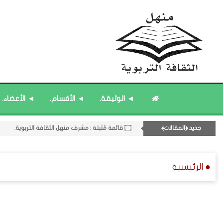
◄ الوثيقة.
◄ الأقسام.
◄ الأعضاء.
جديد ﴿المقالات﴾
۝ قائمة مُثبتة : مشرف منهل الثقافة التربوية.
11- القسم الحادي عشر : ﴿اللقاءات الشخصية - الثقافة المتسلسلة﴾.
۝ قائمة مُحدَّثة : مختارات من ﴿جديد﴾ المشاركات.
● الرئيسية
۝ ﴿القوائم - المشاركات﴾ المُحدَّثة.
۝ قائمة مُثبتة : إدارة منهل الثقافة التربوية.