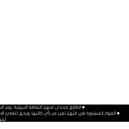
■ انطلاق منتدى منهل الثقافة التربوية: يوم السبت المصادف غرة شهر محرم
■ المواد المنشورة في مَنْهَل تعبر عن رأي كاتبها. ويحق للقارئ 
ليت