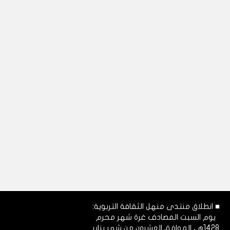
■ انطلاق منتدى منهل الثقافة التربوية:
يوم السبت المصادف غرة شهر محرم
1428هـ، الموافق العشرون من شهر يناير