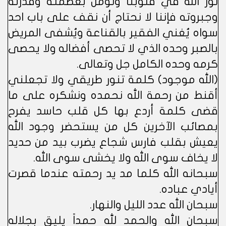
نور الله في قلوبنا ونؤمن بعظمته وقدرته
وجبروته فإننا لا نحتاج أن نقف على باب احد
سواه يُغني الفقير بالقناعة ويُشفى المريض
بالصبر وحده الذي لا تحصى أفضاله ولا يحصى
كرمه وحده الكامل جل وتعالى.
(الله موجود) كلمة تنور طريقي ولا تجعلني
أقنط من رحمة الله نحمده ونشكره على ما
قضى كلمة أردع بها كل قلب حاسد يفرح
بمصائب الآخرين كل من يستحضر وجود الله
يعيش بقلب فارس شجاع يضرب بيد من حديد
لا يخاف سوى الله ولا يخشى سوى الله.
سبحانه الله كلما مد يد رحمته عندما قصرت
أيادي عباده.
سبحان الله عدد الليل والنهار.
سبحان الله والحمد لله حمداً يليق بجلاله