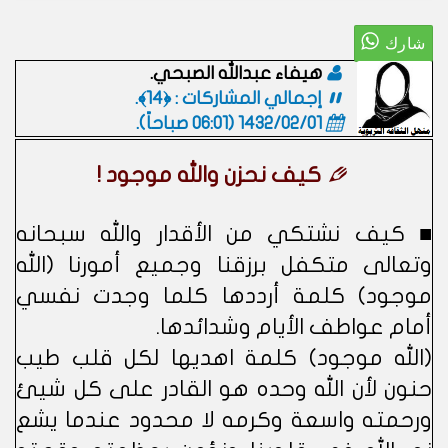
هيفاء عبدالله الصبحي.
إجمالي المشاركات : ﴿14﴾.
1432/02/01 (06:01 صباحاً)
.
كيف نحزن والله موجود !
■ كيف نشتكي من الأقدار والله سبحانه
وتعالى متكفل برزقنا وجميع أمورنا (الله
موجود) كلمة أرددها كلما وجدت نفسي
أمام عواطف الأيام وشدائدها.
(الله موجود) كلمة اهديها لكل قلب طيب
حنون لأن الله وحده هو القادر على كل شيئ
ورحمته واسعة وكرمه لا محدود عندما يشع