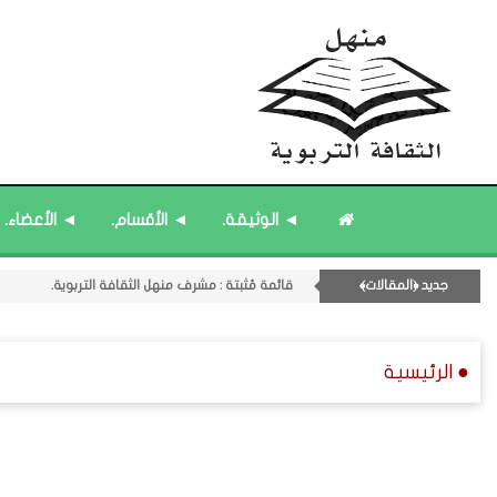
◄ الوثيقة.
◄ الأقسام.
◄ الأعضاء.
11- القسم الحادي عشر : ﴿اللقاءات الشخصية - الثقافة المتسلسلة﴾.
جديد ﴿المقالات﴾
قائمة مُثبتة : مشرف منهل الثقافة التربوية.
قائمة مُثبتة : إدارة منهل الثقافة التربوية.
قائمة مُحدَّثة : من ﴿جديد﴾ المشاركات.
● الرئيسية
قائمة مُحدَّثة : حديث الساعة.