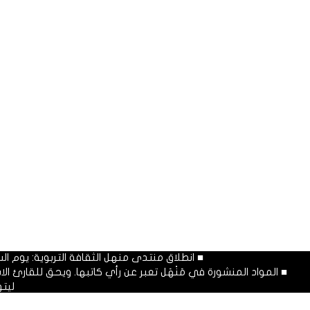
■ انطلاق منتدى منهل الثقافة التربوية: يوم السبت المصادف غرة شهر محرم
■ المواد المنشورة في مَنْهَل تعبر عن رأي كاتبها. ويحق للقارئ 
ليت