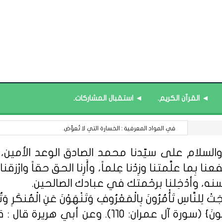
◄ القرآن الكريم.
◄ استقبال المشاركات.
مركز التعلم المرئي للتدريب : ورشة (الكوتشنج التعليمي).
السلام على سيّدنا محمد الصادق الوعد الأمين، الل
 بِما علَّمتنا وزِدْنا عِلماً، وأَرِنا الحق حقاً وارْزقنا ا
سنه، وأدْخِلنا برحْمتك في عبادك الصالحين.
ِلنَّاسِ تَأْمُرُونَ بِالْمَعْرُوفِ وَتَنْهَوْنَ عَنِ الْمُنكَرِ وَتُؤْمِن
مِّنْهُمُ الْمُؤْمِنُونَ وَأَكْثَرُهُمُ الْفَاسِق