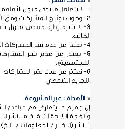
سياسة النشر :
1- لا يتعامل منتدى منهل الثقافة التربوية مع مصطلح ﴿التسجيل المبدئي﴾، فالمشاركات متاحة للجميع.
2- وجوب توثيق المشاركات وفق الأساليب العلمية لتوثيق المعلومات حفظاً للحقوق الفكرية وتيسيراً للباحث عن المعلومة.
3- لا تلتزم إدارة منتدى منهل بن
الكاتب.
4- نعتذر عن عدم نشر المشاركات التي لا تتضمن الاسم الحقيقي - ثلاثياً على الأقل - ﴿المسلمون عند شروطهم في تدوين الاسم﴾.
5- نعتذر عن عدم نشر المشاركات
المجتمعية﴾.
6- نعتذر عن عدم نشر المشاركات ال
التجريح الشخصي.
الأهداف غير المشروعة.
إن جميع ما يتعارض مع مبادئ الشر
وأنظمة اللائحة التنفيذية للنشر الإلكت
1 ـ نشر (الأخبار / المعلومات / .. الخ) ذات الطابع السياسي، أو المتضمنة أسماء سياسيين.