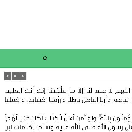
هم لا علم لنا إلا ما علَّمْتنا إنك أنت العليم
تباعه، وأرِنا الباطل باطِلاً وارزُقنا اجْتنابه، واجْعلنا
ُونَ بِاللَّهِ ۗ وَلَوْ آمَنَ أَهْلُ الْكِتَابِ لَكَانَ خَيْرًا لَّهُم ۚ
ُونَ} (سورة آل عمران: 110). وعن أبي هريرة قال : قال رسول الله صلى الله عليه وسلم: إذا مات ابن