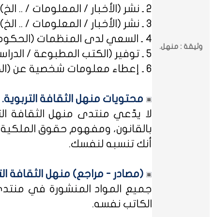
2 ـ نشر (الأخبار / المعلومات / .. الخ) ذات العِلاقة بالصراعات (المذهبية / الطائفية / الحزبية / السياسية / .. الخ).
3 ـ نشر (الأخبار / المعلومات / .. الخ) ذات العِلاقة بالخلافات (الرسمية / الشخصية) مع المنظمات (الحكومية / الخاصة / .. الخ).
4 ـ السعي لدى المنظمات (الحكومية / الخاصة / .. الخ) بطلب أو متابعة (التوظيف / الدراسة / البلاغات / الشكاوى / .. الخ).
وثيقة : منهل.
5 ـ توفير (الكتب المطبوعة / الدراسات العلمية / البحوث الإجرائية / أوراق العمل / الوثائق / التشريعات / الملخصات / .. الخ).
6 ـ إعطاء معلومات شخصية عن (الكتاب المشاركين في منهل الثقافة التربوية / المسؤولين في مختلف المنظمات / .. الخ).
محتويات منهل الثقافة التربوية.
لا يدّعي منتدى منهل الثقافة الت
بالقانون، ومفهوم حقوق الملكية ه
أنك تنسبه لنفسك.
(مصادر - مراجع) منهل الثقافة الت
جميع المواد المنشورة في منتدى م
الكاتب نفسه.