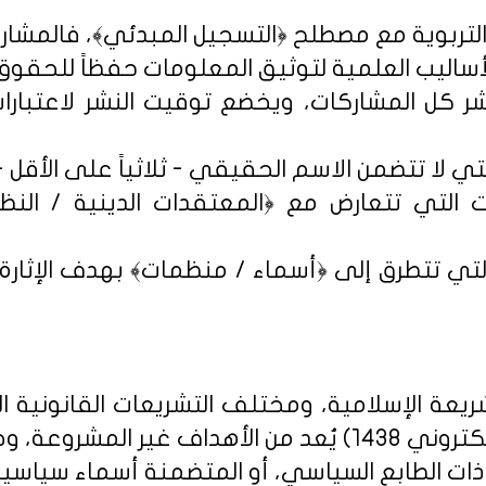
شر كل المشاركات، ويخضع توقيت النشر لاعتبارات 
 التي تتعارض مع ﴿المعتقدات الدينية / النظم 
تي تتطرق إلى ﴿أسماء / منظمات﴾ بهدف الإثارة الإ
يعة الإسلامية، ومختلف التشريعات القانونية ا
روني 1438
) يُعد من الأهداف غير المشروعة، وخ