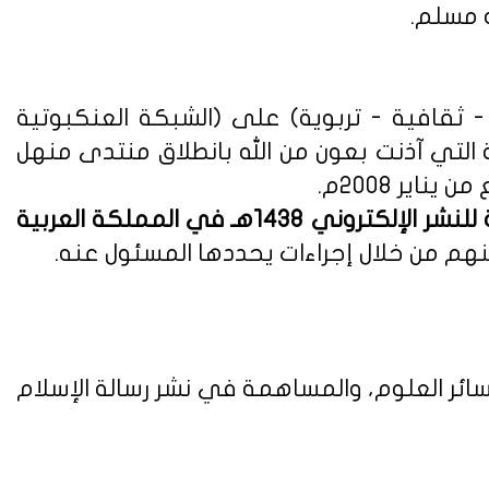
ه مسلم.
ثقافية - تربوية) على (الشبكة العنكبوتية
ة التي آذنت بعون من الله بانطلاق منتدى منهل
لوائح وأنظمة اللائحة التنفيذية للنشر الإلكتروني 1438هـ في المملكة العربية
هم من خلال إجراءات يحددها المسئول عنه.
ائر العلوم، والمساهمة في نشر رسالة الإسلام