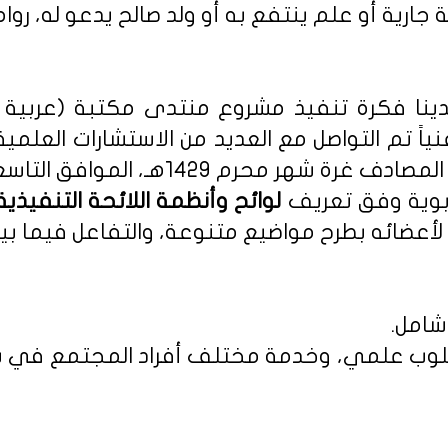
 جارية أو علم ينتفع به أو ولد صالح يدعو له، روا
نا فكرة تنفيذ مشروع منتدى مكتبة (عربية - 
نياً تم التواصل مع العديد من الاستشارات العلمي
م 1429هـ، الموافق التاسع من يناير 2008م.
ربوية وفق تعريف
أعضائه بطرح مواضيع متنوعة، والتفاعل فيما بين
شامل.
 بأسلوب علمي، وخدمة مختلف أفراد المجتمع في س