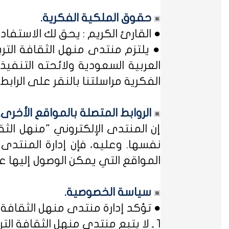
حقوق الملكية الفكرية.
● القارئ الكريم : يحق لك الاستفا
● يلتزم منتدى منهل الثقافة التر
العربية السعودية ولائحته التنفيذ
الفكرية مراسلتنا بالنقر على الرابط: 
الروابط المتصلة بالمواقع الأخرى.
إن المنتدى الإلكتروني "منهل ال
نفسها. وعليه، فإن إدارة المنتد
المواقع التي يمكن الوصول إليها عب
سياسة الخصوصية.
● تؤكد إدارة منتدى منهل الثقافة ا
1 ـ لا يتبع منتدى منهل الثقافة التربوية أي مؤسسة أو منظمة حكومية ... فمنهل لثقافتك !