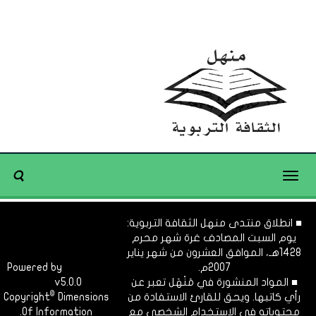
Toggle
navigation
■ انطلاق منتدى منهل الثقافة التربوية:
يوم السبت المصادف غرة شهر محرم
1428هـ، الموافق العشرون من شهر يناير
2007م.
Dimofinf
Powered by
■ المواد المنشورة في مَنْهَل تعبر عن
v5.0.0
CMS
©
رأي كاتبها. ويحق للقارئ الاستفادة من
Dimensions
Copyright
محتوياته في الاستخدام الشخصي مع
Of Information.