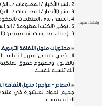
2 ـ نشر (الأخبار / المعلومات / .. الخ) ذات العِلاقة بالصراعات (المذهبية / الطائفية / الحزبية / السياسية / .. الخ).
3 ـ نشر (الأخبار / المعلومات / .. الخ) ذات العِلاقة بالخلافات (الرسمية / الشخصية) مع المنظمات (الحكومية / الخاصة / .. الخ).
4 ـ السعي لدى المنظمات (الحكومية / الخاصة / .. الخ) بطلب أو متابعة (التوظيف / الدراسة / البلاغات / الشكاوى / .. الخ).
وثيقة : منهل.
5 ـ توفير (الكتب المطبوعة / الدراسات العلمية / البحوث الإجرائية / أوراق العمل / الوثائق / التشريعات / الملخصات / .. الخ).
6 ـ إعطاء معلومات شخصية عن (الكتاب المشاركين في منهل الثقافة التربوية / المسؤولين في مختلف المنظمات / .. الخ).
محتويات منهل الثقافة التربوية.
لا يدّعي منتدى منهل الثقافة الت
بالقانون، ومفهوم حقوق الملكية ه
أنك تنسبه لنفسك.
(مصادر - مراجع) منهل الثقافة الت
جميع المواد المنشورة في منتدى م
الكاتب نفسه.