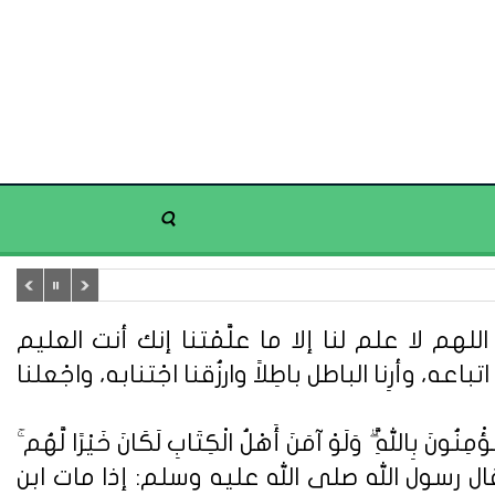
هم لا علم لنا إلا ما علَّمْتنا إنك أنت العليم
تباعه، وأرِنا الباطل باطِلاً وارزُقنا اجْتنابه، واجْعلنا
ُونَ بِاللَّهِ ۗ وَلَوْ آمَنَ أَهْلُ الْكِتَابِ لَكَانَ خَيْرًا لَّهُم ۚ
ُونَ} (سورة آل عمران: 110). وعن أبي هريرة قال : قال رسول الله صلى الله عليه وسلم: إذا مات ابن