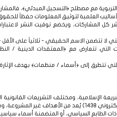
شر كل المشاركات، ويخضع توقيت النشر لاعتبارات 
 التي تتعارض مع ﴿المعتقدات الدينية / النظم 
تي تتطرق إلى ﴿أسماء / منظمات﴾ بهدف الإثارة الإ
يعة الإسلامية، ومختلف التشريعات القانونية ا
روني 1438
) يُعد من الأهداف غير المشروعة، وخ