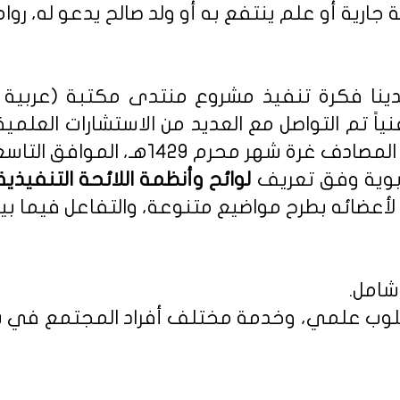
 جارية أو علم ينتفع به أو ولد صالح يدعو له، روا
نا فكرة تنفيذ مشروع منتدى مكتبة (عربية - 
نياً تم التواصل مع العديد من الاستشارات العلمي
م 1429هـ، الموافق التاسع من يناير 2008م.
ربوية وفق تعريف
أعضائه بطرح مواضيع متنوعة، والتفاعل فيما بين
شامل.
 بأسلوب علمي، وخدمة مختلف أفراد المجتمع في س