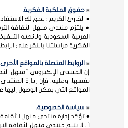
حقوق الملكية الفكرية.
● القارئ الكريم : يحق لك الاستفا
● يلتزم منتدى منهل الثقافة التر
العربية السعودية ولائحته التنفيذ
الفكرية مراسلتنا بالنقر على الرابط: 
الروابط المتصلة بالمواقع الأخرى.
إن المنتدى الإلكتروني "منهل ال
نفسها. وعليه، فإن إدارة المنتد
المواقع التي يمكن الوصول إليها عب
سياسة الخصوصية.
● تؤكد إدارة منتدى منهل الثقافة ا
1 ـ لا يتبع منتدى منهل الثقافة التربوية أي مؤسسة أو منظمة حكومية ... فمنهل لثقافتك !