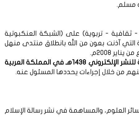
ه مسلم.
ثقافية - تربوية) على (الشبكة العنكبوتية
ة التي آذنت بعون من الله بانطلاق منتدى منهل
لوائح وأنظمة اللائحة التنفيذية للنشر الإلكتروني 1438هـ في المملكة العربية
هم من خلال إجراءات يحددها المسئول عنه.
ائر العلوم، والمساهمة في نشر رسالة الإسلام