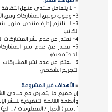
سياسة النشر :
1- لا يتعامل منتدى منهل الثقافة التربوية مع مصطلح ﴿التسجيل المبدئي﴾، فالمشاركات متاحة للجميع.
2- وجوب توثيق المشاركات وفق الأساليب العلمية لتوثيق المعلومات حفظاً للحقوق الفكرية وتيسيراً للباحث عن المعلومة.
3- لا تلتزم إدارة منتدى منهل بن
الكاتب.
4- نعتذر عن عدم نشر المشاركات التي لا تتضمن الاسم الحقيقي - ثلاثياً على الأقل - ﴿المسلمون عند شروطهم في تدوين الاسم﴾.
5- نعتذر عن عدم نشر المشاركات
المجتمعية﴾.
6- نعتذر عن عدم نشر المشاركات ال
التجريح الشخصي.
الأهداف غير المشروعة.
إن جميع ما يتعارض مع مبادئ الشر
وأنظمة اللائحة التنفيذية للنشر الإلكت
1 ـ نشر (الأخبار / المعلومات / .. الخ) ذات الطابع السياسي، أو المتضمنة أسماء سياسيين.