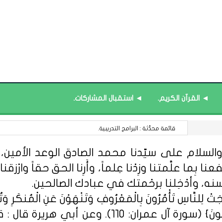
◄ القرآن الكريم.
◄ استقبال المشاركات.
مركز التعلم المرئي للتدريب : ورشة (الكوتشنج التعليمي).
السلام على سيّدنا محمد الصادق الوعد الأمين، الل
 بِما علَّمتنا وزِدْنا عِلماً، وأَرِنا الحق حقاً وارْزقنا ا
سنه، وأدْخِلنا برحْمتك في عبادك الصالحين.
ِلنَّاسِ تَأْمُرُونَ بِالْمَعْرُوفِ وَتَنْهَوْنَ عَنِ الْمُنكَرِ وَتُؤْمِن
مِّنْهُمُ الْمُؤْمِنُونَ وَأَكْثَرُهُمُ الْفَاسِق