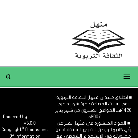
Toggle
navigation
■ انطلاق منتدى منهل الثقافة التربوية:
يوم السبت المصادف غرة شهر محرم
1428هـ، الموافق العشرون من شهر يناير
2007م.
Dimofinf
Powered by
■ المواد المنشورة في مَنْهَل تعبر عن
v5.0.0
CMS
©
رأي كاتبها. ويحق للقارئ الاستفادة من
Dimensions
Copyright
محتوياته في الاستخدام الشخصي مع
Of Information.