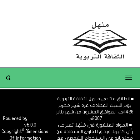
Toggle
navigation
■ انطلاق منتدى منهل الثقافة التربوية:
يوم السبت المصادف غرة شهر محرم
1428هـ، الموافق العشرون من شهر يناير
2007م.
Dimofinf
Powered by
■ المواد المنشورة في مَنْهَل تعبر عن
v5.0.0
CMS
©
رأي كاتبها. ويحق للقارئ الاستفادة من
Dimensions
Copyright
محتوياته في الاستخدام الشخصي مع
Of Information.