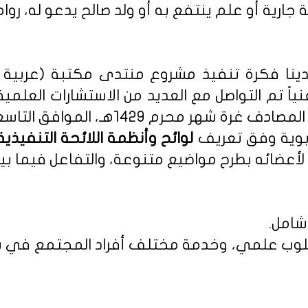
 جارية أو علم ينتفع به أو ولد صالح يدعو له، روا
نا فكرة تنفيذ مشروع منتدى مكتبة (عربية - 
نياً تم التواصل مع العديد من الاستشارات العلمي
م 1429هـ، الموافق التاسع من يناير 2008م.
ربوية وفق تعريف
أعضائه بطرح مواضيع متنوعة، والتفاعل فيما بين
شامل.
 بأسلوب علمي، وخدمة مختلف أفراد المجتمع في س