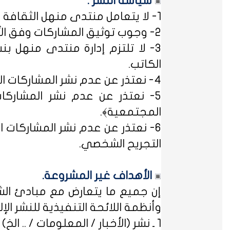
سياسة النشر :
1- لا يتعامل منتدى منهل الثقافة التربوية مع مصطلح ﴿التسجيل المبدئي﴾، فالمشاركات متاحة للجميع.
2- وجوب توثيق المشاركات وفق الأساليب العلمية لتوثيق المعلومات حفظاً للحقوق الفكرية وتيسيراً للباحث عن المعلومة.
3- لا تلتزم إدارة منتدى منهل بن
الكاتب.
4- نعتذر عن عدم نشر المشاركات التي لا تتضمن الاسم الحقيقي - ثلاثياً على الأقل - ﴿المسلمون عند شروطهم في تدوين الاسم﴾.
5- نعتذر عن عدم نشر المشاركات
المجتمعية﴾.
6- نعتذر عن عدم نشر المشاركات ال
التجريح الشخصي.
الأهداف غير المشروعة.
إن جميع ما يتعارض مع مبادئ الشر
وأنظمة اللائحة التنفيذية للنشر الإلكت
1 ـ نشر (الأخبار / المعلومات / .. الخ) ذات الطابع السياسي، أو المتضمنة أسماء سياسيين.