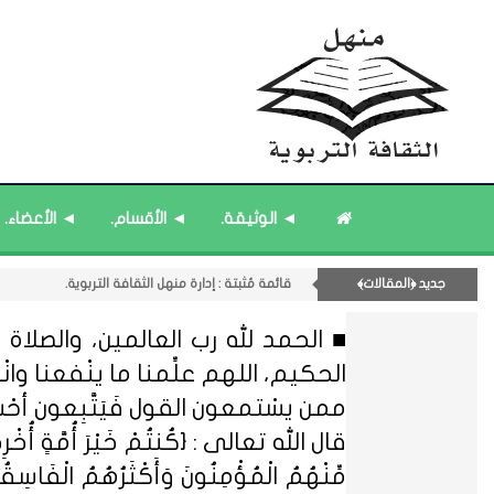
قائمة مُحدَّثة : من ﴿جديد﴾ المشاركات.
11- القسم الحادي عشر : ﴿اللقاءات الشخصية - الثقافة المتسلسلة﴾.
◄ الوثيقة.
◄ الأقسام.
◄ الأعضاء.
قائمة مُحدَّثة : حديث الساعة.
قائمة مُثبتة : إدارة منهل الثقافة التربوية.
جديد ﴿المقالات﴾
قائمة مُثبتة : مشرف منهل الثقافة التربوية.
■ الحمد لله رب العالمين، والصلاة و
الحكيم، اللهم علِّمنا ما ينْفعنا وانْفعنا
ممن يسْتمعون القول فَيَتَّبِعون أحْ
قال الله تعالى : {كُنتُمْ خَيْرَ أُمَّةٍ أُخْرِجَتْ ل