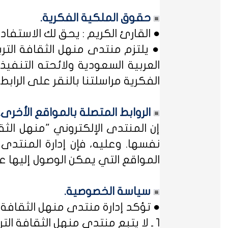
حقوق الملكية الفكرية.
● القارئ الكريم : يحق لك الاستفا
● يلتزم منتدى منهل الثقافة التر
العربية السعودية ولائحته التنفيذ
الفكرية مراسلتنا بالنقر على الرابط: 
الروابط المتصلة بالمواقع الأخرى.
إن المنتدى الإلكتروني "منهل ال
نفسها. وعليه، فإن إدارة المنتد
المواقع التي يمكن الوصول إليها عب
سياسة الخصوصية.
● تؤكد إدارة منتدى منهل الثقافة ا
1 ـ لا يتبع منتدى منهل الثقافة التربوية أي مؤسسة أو منظمة حكومية ... فمنهل لثقافتك !