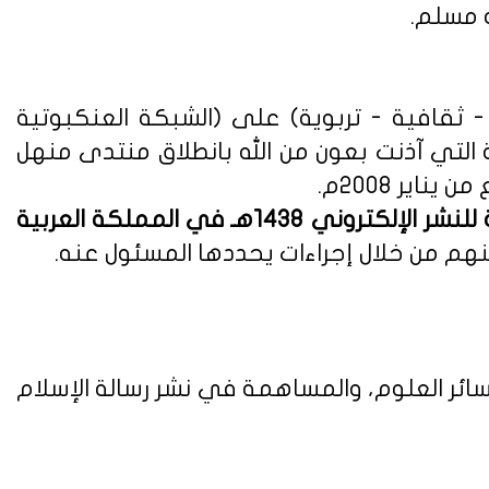
ه مسلم.
ثقافية - تربوية) على (الشبكة العنكبوتية
ة التي آذنت بعون من الله بانطلاق منتدى منهل
لوائح وأنظمة اللائحة التنفيذية للنشر الإلكتروني 1438هـ في المملكة العربية
هم من خلال إجراءات يحددها المسئول عنه.
ائر العلوم، والمساهمة في نشر رسالة الإسلام