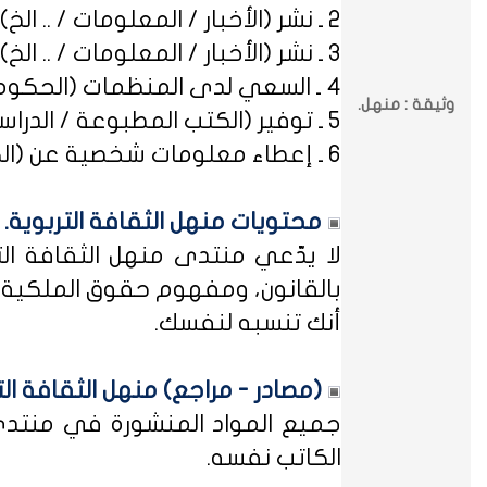
2 ـ نشر (الأخبار / المعلومات / .. الخ) ذات العِلاقة بالصراعات (المذهبية / الطائفية / الحزبية / السياسية / .. الخ).
3 ـ نشر (الأخبار / المعلومات / .. الخ) ذات العِلاقة بالخلافات (الرسمية / الشخصية) مع المنظمات (الحكومية / الخاصة / .. الخ).
4 ـ السعي لدى المنظمات (الحكومية / الخاصة / .. الخ) بطلب أو متابعة (التوظيف / الدراسة / البلاغات / الشكاوى / .. الخ).
وثيقة : منهل.
5 ـ توفير (الكتب المطبوعة / الدراسات العلمية / البحوث الإجرائية / أوراق العمل / الوثائق / التشريعات / الملخصات / .. الخ).
6 ـ إعطاء معلومات شخصية عن (الكتاب المشاركين في منهل الثقافة التربوية / المسؤولين في مختلف المنظمات / .. الخ).
محتويات منهل الثقافة التربوية.
لا يدّعي منتدى منهل الثقافة الت
بالقانون، ومفهوم حقوق الملكية ه
أنك تنسبه لنفسك.
(مصادر - مراجع) منهل الثقافة الت
جميع المواد المنشورة في منتدى م
الكاتب نفسه.