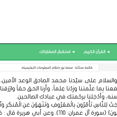
◄ القرآن الكريم.
◄ استقبال المشاركات.
قائمة محدَّثة : مصطلحات الثقافة التربوية.
السلام على سيّدنا محمد الصادق الوعد الأمين، الل
 بِما علَّمتنا وزِدْنا عِلماً، وأَرِنا الحق حقاً وارْزقنا ا
سنه، وأدْخِلنا برحْمتك في عبادك الصالحين.
ِلنَّاسِ تَأْمُرُونَ بِالْمَعْرُوفِ وَتَنْهَوْنَ عَنِ الْمُنكَرِ وَتُؤْمِن
مِّنْهُمُ الْمُؤْمِنُونَ وَأَكْثَرُهُمُ الْفَاسِق