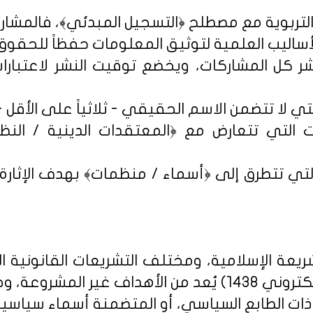
شر كل المشاركات، ويخضع توقيت النشر لاعتبارات 
 التي تتعارض مع ﴿المعتقدات الدينية / النظم 
تي تتطرق إلى ﴿أسماء / منظمات﴾ بهدف الإثارة الإ
يعة الإسلامية، ومختلف التشريعات القانونية ا
روني 1438
) يُعد من الأهداف غير المشروعة، وخ