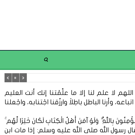
هم لا علم لنا إلا ما علَّمْتنا إنك أنت العليم
تباعه، وأرِنا الباطل باطِلاً وارزُقنا اجْتنابه، واجْعلنا
ُونَ بِاللَّهِ ۗ وَلَوْ آمَنَ أَهْلُ الْكِتَابِ لَكَانَ خَيْرًا لَّهُم ۚ
ُونَ} (سورة آل عمران: 110). وعن أبي هريرة قال : قال رسول الله صلى الله عليه وسلم: إذا مات ابن