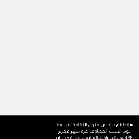
■ انطلاق منتدى منهل الثقافة التربوية:
يوم السبت المصادف غرة شهر محرم
1428هـ، الموافق العشرون من شهر يناير