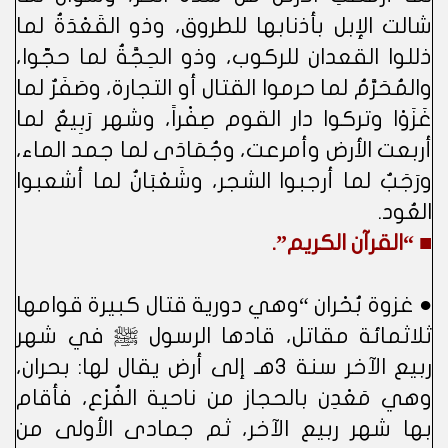
شالت الإبل بأذنابها للطروق، وذو القَعْدَةُ لما
ذللوا القعدان للركوب، وذو الحِجَّةُ لما حجّوا،
والمُحَرَّمُ لما حرموا القتال أو التجارة، وصَفَرٌ لما
غَزَوْا وتركوا دار القوم صِفْراً، وشهر رَبِيعٌ لما
أربعت الأرض وأمرعت، وجُمَادَى لما جمد الماء،
ورَجَبٌ لما أرجبوا الشجر، وشَعْبَانُ لما أشعبوا
العُود.
■ “القرآن الكريم”.
● غزوة بُحْران “وهي دورية قتال كبيرة قوامها
ثلاثمائة مقاتل، قادها الرسول ﷺ في شهر
ربيع الآخر سنة 3هـ إلى أرض يقال لها: بحران،
وهي مَعْدِن بالحجاز من ناحية الفُرْع، فأقام
بها شهر ربيع الآخر، ثم جمادى الأولى من