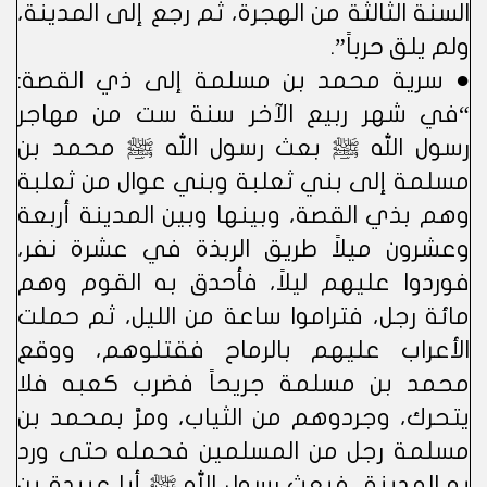
السنة الثالثة من الهجرة، ثم رجع إلى المدينة،
ولم يلق حرباً”.
● سرية محمد بن مسلمة إلى ذي القصة:
“في شهر ربيع الآخر سنة ست من مهاجر
رسول الله ﷺ بعث رسول الله ﷺ محمد بن
مسلمة إلى بني ثعلبة وبني عوال من ثعلبة
وهم بذي القصة، وبينها وبين المدينة أربعة
وعشرون ميلاً طريق الربذة في عشرة نفر،
فوردوا عليهم ليلاً، فأحدق به القوم وهم
مائة رجل، فتراموا ساعة من الليل، ثم حملت
الأعراب عليهم بالرماح فقتلوهم، ووقع
محمد بن مسلمة جريحاً فضرب كعبه فلا
يتحرك، وجردوهم من الثياب، ومرَّ بمحمد بن
مسلمة رجل من المسلمين فحمله حتى ورد
به المدينة، فبعث رسول الله ﷺ أبا عبيدة بن