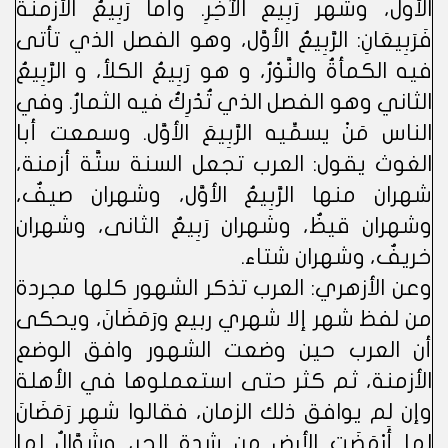
الأول، وشهر رَبِيع الآخِرِ. وأما رَبِيعُ الأزَمنة
فَرَبِيعَانِ: الرَّبِيعُ الأوَّل، وهو الفصل الذي تأتى
فيه الكمأةُ والنَّوْرُ، و هو رَبِيعُ الكلأ، و الرَّبِيعُ
الثاني وهو الفصل الذي تُدْرِكُ فيه الثمارُ. وفي
الناس مَنْ يسمِّيه الرَّبِيعَ الأوَّل. وسمعت أبا
الغوث يقول: العرب تجعل السنة ستَّة أزمنة،
شهران منها الرَّبِيعُ الأوَّل، وشهران صيفٌ،
وشهران قيظٌ، وشهران رَبِيعٌ الثانى، وشهران
خريفٌ، وشهران شتاء.
وعن الأزهري: العرب تذكر الشهور كلها مجردة
من لفظ شهر إلا شهري ربيع ورَمَضَانَ، ويحكى
أن العرب حين وضعت الشهور وافق الوضع
الأزمنة، ثم كثر حتى استعملوها في الأهلة
وإن لم يوافق ذلك الزمان، فقالوا شهر رَمَضَانَ
لما أَرْمَضَتِ الأرض من شدة الحر، وشَوَّالٌ لما