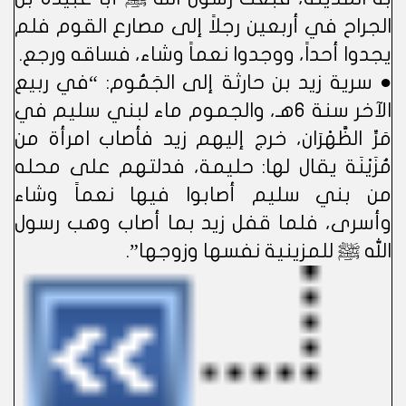
الجراح في أربعين رجلاً إلى مصارع القوم فلم
يجدوا أحداً، ووجدوا نعماً وشاء، فساقه ورجع.
● سرية زيد بن حارثة إلى الجَمُوم: “في ربيع
الآخر سنة 6هـ، والجموم ماء لبني سليم في
مَرِّ الظَّهْرَان، خرج إليهم زيد فأصاب امرأة من
مُزَيْنَة يقال لها: حليمة، فدلتهم على محله
من بني سليم أصابوا فيها نعماً وشاء
وأسرى، فلما قفل زيد بما أصاب وهب رسول
الله ﷺ للمزينية نفسها وزوجها”.