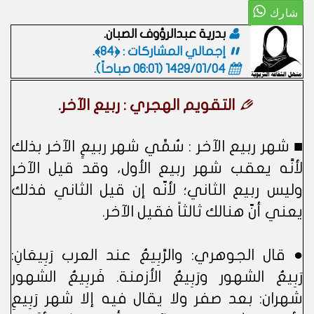
بدرية عبدالرؤوف الصبان.
إجمالي المشاركات : ﴿84﴾.
1429/01/04 (06:01 صباحاً)
.
التقويم الهجري : ربيع الآخر.
■ شهر ربيع الآخر : سُمِّي شهر ربيعٍ الآخر بذلك
لأنَّه يعقب شهر ربيع الأول، وقد قيل الآخر
وليس ربيع الثاني؛ لأنّه إن قيل الثاني فذلك
يعني أنّ هنالك ثالثاً فقيل الآخر.
● قال الجوهري: والرَّبِيعُ عند العرب رَبِيعَانِ:
رَبِيعُ الشهور ورَبِيعُ الأزمنة. فَربِيعُ الشهور
شهران: بعد صفر ولا يقال فيه إلا شهر رَبِيعِ