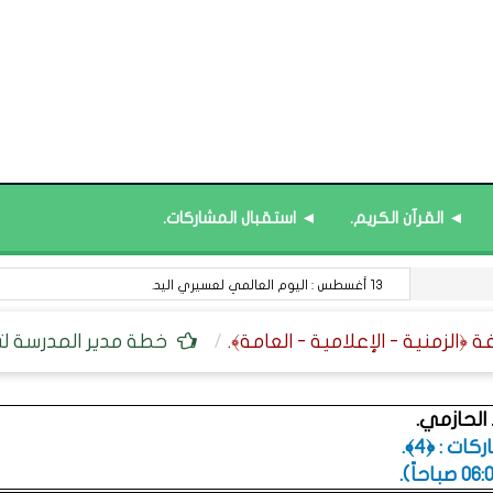
◄ القرآن الكريم.
◄ استقبال المشاركات.
13 أغسطس : اليوم العالمي لعسيري اليد.
خطة مدير المدرسة لته
لحازمي.
ت : ﴿4﴾.
.