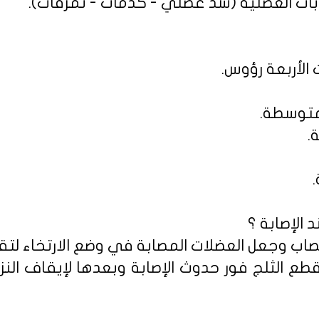
صابات العضلية (شد عضلي - كدمات - تمزقات).
 الإصابة ؟
أو قطع الثلج فور حدوث الإصابة وبعدها لإيقاف ا