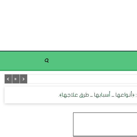
 ﴿أنواعها ــ أسبابها ــ طرق علاجها﴾.