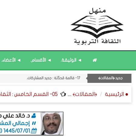
14- قائمة مُثبتة : مشرف منهل الثقافة التربوية.
18- قائمة مُحدَّثة : مختارات من حديث ﴿الساعة﴾.
16- قائمة مُثبتة : فريق منهل الثقافة التربوية.
◄ الوثيقة.
◄ الأقسام.
◄ الأعضاء.
15- قائمة مُثبتة : إدارة منهل الثقافة التربوية.
12- القسم الثاني عشر : الثقافة ﴿الرياضية - المعرفية - المستقبلية﴾.
جديد ﴿المقالات﴾
17- قائمة مُحدَّثة : جديد المشاركات.
● الرئيسية
﴿المقالات﴾
....
05- القسم الخامس : الثقافة ﴿المكانية - الصحية - الاقتصادية﴾.
د. خالد علي 
إجمالي المشاركات
1445/07/01 (06:01 صباحاً)