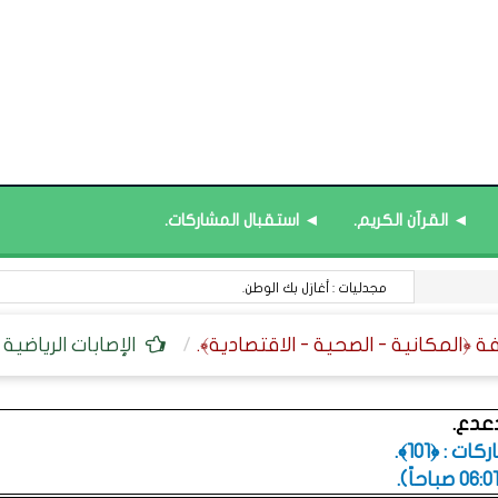
◄ القرآن الكريم.
◄ استقبال المشاركات.
مجدليات : أغازل بك الوطن.
الإصابات الرياضية :
دعدع.
 : ﴿101﴾.
.