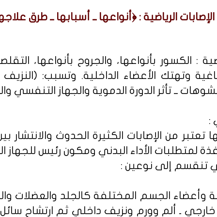
الإصابات الرياضية : ﴿أنواعها ــ أسبابها ــ طرق علاجها
ية : الكسور بأنواعها، والجروح بأنواعها، التقل
دماغية وتهتك الأعضاء الداخلية. وتسبب: (النزيف 
لتشوهات ــ تأثر الدورة الدموية والجهاز التنفسي وال
:
 تعتبر من الإصابات الكثيرة الحدوث والانتشار بين
فذة لمتطلبات الأداء البدني ومكون رئيس للجهاز ال
لي تنقسم إلى نوعين :
 وأعضاء الجسم المختلفة كالجلد والعضلات وال
 خارجي ـ ألم وورم ونزيف داخلي ثم ارتشاح سائل 