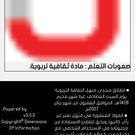
صعوبات التعلم : مادة ثقافية تربوية
.
■ انطلاق منتدى منهل الثقافة التربوية:
يوم السبت المصادف غرة شهر محرم
1428هـ، الموافق العشرون من شهر يناير
2007م.
Dimofinf
Powered by
■ المواد المنشورة في مَنْهَل تعبر عن
v5.0.0
CMS
©
رأي كاتبها. ويحق للقارئ الاستفادة من
Dimensions
Copyright
محتوياته في الاستخدام الشخصي مع
Of Information.
ذكر المصدر. مُعظَم المقالات أعيد ترتيب