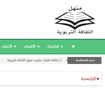
◄ الوثيقة.
◄ الأقسام.
◄ الأعضاء.
۝ قائمة مُثبتة : إدارة منهل الثقافة التربوية.
جديد ﴿المقالات﴾
۝ قائمة مُثبتة : مشرف منهل الثقافة التربوية.
11- القسم الحادي عشر : ﴿اللقاءات الشخصية - الثقافة المتسلسلة﴾.
۝ قائمة مُحدَّثة : مختارات من جديد المشاركات.
● الرئيسية
۝ قائمة مُحدَّثة : مختارات من المشاركات المُحدَّثة.