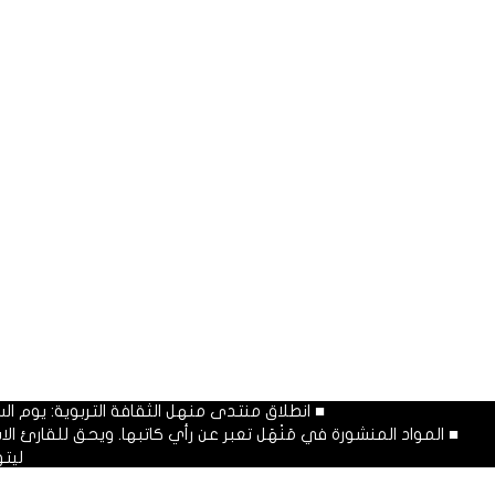
■ انطلاق منتدى منهل الثقافة التربوية: يوم السبت المصادف غرة شهر محرم
■ المواد المنشورة في مَنْهَل تعبر عن رأي كاتبها. ويحق للقارئ 
ليت