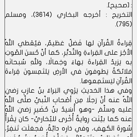
: [صحيح].
التخريج : أخرجه البخاري (3614)، ومسلم
(795).
قِراءةُ القُرآنِ لها فَضلٌ عَظيمٌ، فيُعْطي اللهُ
الأجْرَ على القِراءةِ والتَّدبُّرِ، كما أنَّ حُسنَ الصَّوتِ
به يَزيدُ القِراءةَ بَهاءً وجَمالًا، وللهِ سُبحانَه
مَلائكةٌ يَطوفونَ في الأرضِ يَلتَمِسونَ قِراءةَ
القُرآنِ ليَستَمِعوها.
وفي هذا الحَديثِ يَرْوي البَراءُ بنُ عازبٍ رَضيَ
اللهُ عنه أنَّ رَجلًا مِن أصْحابِ النَّبيِّ صلَّى اللهُ
عليه وسلَّمَ -وهو أُسَيدُ بنُ حُضَيرٍ رَضيَ اللهُ
عنه كما بيَّنَت رِوايةٌ أُخْرى للبُخاريِّ- كان يَقْرَأُ
سُورةَ الكَهفِ، وفي دَارِه دابَّةٌ، فجعَلَت تَنفِرُ،