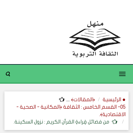
Toggle
navigation
● الرئيسية
﴿المقالات﴾
....
05- القسم الخامس : الثقافة ﴿المكانية - الصحية -
الاقتصادية﴾.
من فضائل قِراءةِ القرآن الكريم : نزول السكينة.