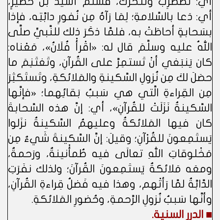
أي: تَضطَرِبُ وتَتحرَّكُ، فسَلَّمَ أُسَيدُ بنُ حُضَيرٍ،
أي: دَعا بالسَّلامةِ؛ لِمَا رَآهُ مِن نُفورِ دابَّتِه، فإذا
بسَحابةٍ أحاطَتْ به، فلمَّا ذكَرَ ذلك للنَّبيِّ صلَّى
اللهُ عليه وسلَّمَ قال له: «اقْرأْ فُلَانُ»، مَعْناه:
كان يَنبَغي أنْ تَستمِرَّ على القُرآنِ، وتَغتَنِمَ ما
حصَلَ لكَ مِن نُزولِ السَّكينةِ والمَلائكةِ، وتَستَكثِرَ
مِن القِراءةِ الَّتي هي سَببُ بَقائِهما؛ «فإنَّها
السَّكينةُ نَزَلَتْ للقُرآنِ»، أي: إنَّ هذه السَّحابةَ
كان فيها المَلائكةُ وعليهمُ السَّكينةُ نزَلوا
يَستَمِعونَ للقُرْآنِ؛ وقيلَ: إنَّ السَّكينةَ شَيءٌ مِن
مَخْلوقاتِ اللهِ تعالَى فيه طُمأْنينةٌ، ورَحمةٌ،
ومعَه مَلائكةٌ يَستَمِعونَ القُرآنَ؛ ولذلك نفَرَتِ
الدَّابَّةُ لمَّا رَأتْهم، وهذا فيه فَضلُ قِراءةِ القُرآنِ،
وأنَّها سَببُ نُزولِ الرَّحمةِ، وحُضورِ المَلائكةِ.
■ الدرر السنية.