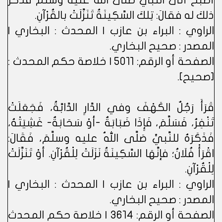
أصْبَحَ أتَى النبيَّ صَلَّى اللهُ عليه وسلَّمَ فَذَكَرَ
ذلكَ له فقالَ: تِلكَ السَّكِينَةُ تَنَزَّلَتْ بالقُرْآنِ.
الراوي : البراء بن عازب | المحدث : البخاري |
المصدر : صحيح البخاري.
الصفحة أو الرقم: 5011 | خلاصة حكم المحدث :
[صحيح].
قَرَأَ رَجُلٌ الكَهْفَ وفي الدَّارِ الدَّابَّةُ، فَجَعَلَتْ
تَنْفِرُ، فَسَلَّمَ، فَإِذَا ضَبَابَةٌ -أوْ سَحَابَةٌ- غَشِيَتْهُ،
فَذَكَرَهُ للنَّبيِّ صَلَّى اللهُ عليه وسلَّمَ، فَقَالَ:
اقْرَأْ فُلَانُ؛ فإنَّهَا السَّكِينَةُ نَزَلَتْ لِلْقُرْآنِ. أوْ تَنَزَّلَتْ
لِلْقُرْآنِ.
الراوي : البراء بن عازب | المحدث : البخاري |
المصدر : صحيح البخاري.
الصفحة أو الرقم: 3614 | خلاصة حكم المحدث