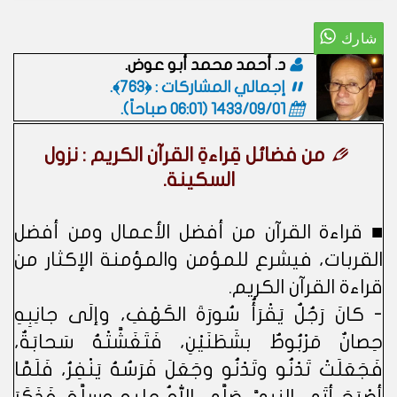
د. أحمد محمد أبو عوض.
إجمالي المشاركات : ﴿763﴾.
1433/09/01 (06:01 صباحاً)
.
من فضائل قِراءةِ القرآن الكريم : نزول
السكينة.
■ قراءة القرآن من أفضل الأعمال ومن أفضل
القربات، فيشرع للمؤمن والمؤمنة الإكثار من
قراءة القرآن الكريم.
- كانَ رَجُلٌ يَقْرَأُ سُورَةَ الكَهْفِ، وإلَى جانِبِهِ
حِصانٌ مَرْبُوطٌ بشَطَنَيْنِ، فَتَغَشَّتْهُ سَحابَةٌ،
فَجَعَلَتْ تَدْنُو وتَدْنُو وجَعَلَ فَرَسُهُ يَنْفِرُ، فَلَمَّا