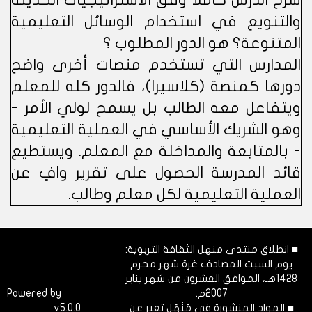
شرح الدرس كاملا وفق الاستراتيجيات الحديثة
والتنويع في استخدام الوسائل التعليمية
المتنوعة؟ هو الدور المطلوب ؟
المدارس التي تستخدم منصات أخرى واضح
دورها كمنصة (كلاسيرا)، فالدور كله للمعلم
ويتفاعل معه الطالب بل يسمح لولي الأمر -
وهو الشريك الأساسي في العملية التعليمية
- بالمتابعة والمداخلة مع المعلم. ويستطيع
قائد المدرسة الحصول على تقرير وافٍ عن
العملية التعليمية لكل معلم وطالب.
■ انطلاق منتدى منهل الثقافة التربوية:
يوم السبت المصادف غرة شهر محرم
1428هـ، الموافق العشرون من شهر يناير
2007م.
Dimofinf
Powered by
■ المواد المنشورة في مَنْهَل تعبر عن
v5.0.0
CMS