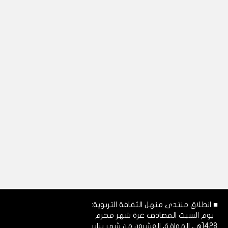
■ انطلاق منتدى منهل الثقافة التربوية:
يوم السبت المصادف غرة شهر محرم
1428هـ، الموافق العشرون من شهر يناير