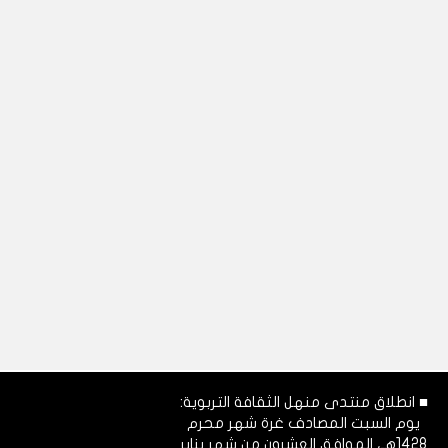
■ انطلاق منتدى منهل الثقافة التربوية:
يوم السبت المصادف غرة شهر محرم
1428هـ، الموافق العشرون من شهر يناير