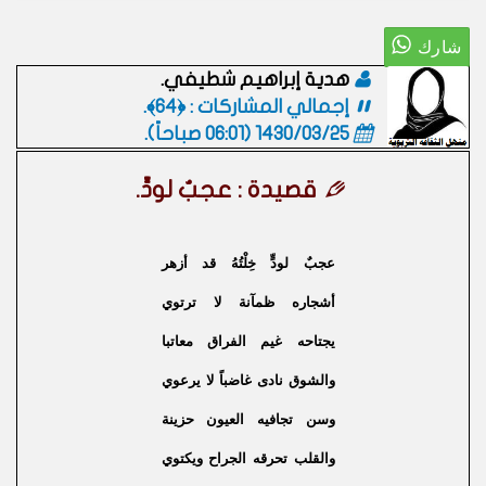
هدية إبراهيم شطيفي.
إجمالي المشاركات : ﴿64﴾.
1430/03/25 (06:01 صباحاً)
.
قصيدة : عجبٌ لودٍّ.
عجبٌ لودٍّ خِلْتُهُ قد أزهر
أشجاره ظمآنة لا ترتوي
يجتاحه غيم الفراق معاتبا
والشوق نادى غاضباً لا يرعوي
وسن تجافيه العيون حزينة
والقلب تحرقه الجراح ويكتوي