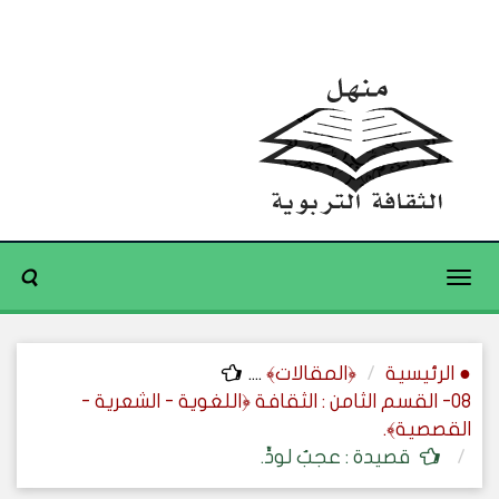
Toggle
navigation
● الرئيسية
﴿المقالات﴾
....
08- القسم الثامن : الثقافة ﴿اللغوية - الشعرية -
القصصية﴾.
قصيدة : عجبٌ لودٍّ.