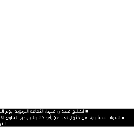
■ انطلاق منتدى منهل الثقافة التربوية: يوم السبت المصادف غرة شهر محرم
■ المواد المنشورة في مَنْهَل تعبر عن رأي كاتبها. ويحق للقارئ 
ليت