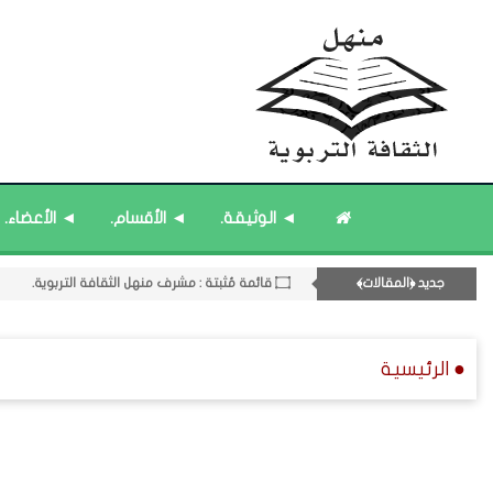
◄ الوثيقة.
◄ الأقسام.
◄ الأعضاء.
۝ قائمة مُثبتة : إدارة منهل الثقافة التربوية.
جديد ﴿المقالات﴾
۝ قائمة مُثبتة : مشرف منهل الثقافة التربوية.
۝ قائمة مُحدَّثة : حديث الساعة.
۝ قائمة مُحدَّثة : مختارات من ﴿جديد﴾ المشاركات.
● الرئيسية
11- القسم الحادي عشر : ﴿اللقاءات الشخصية - الثقافة المتسلسلة﴾.