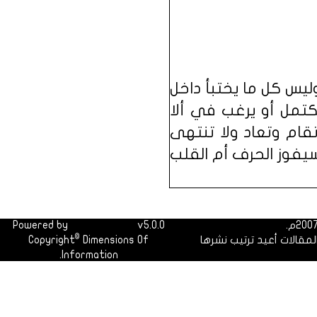
وليس كل ما يختبأ داخل
كتمل أو يرغب في ألا
قام وتعاد ولا تنتهى
سيفوز الحرف أم القلب
Powered by
Dimofinf CMS
v5.0.0
©
لمقالات أعيد ترتيب نشرها
Dimensions Of
Copyright
Information.