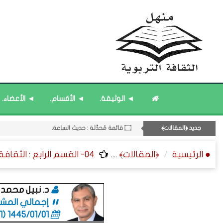
◄ الوثيقة.
◄ الأقسام.
◄ الأعضاء.
۝ قائمة مُثبتة : مشرف منهل الثقافة التربوية.
۝ قائمة مُحدَّثة : مختارات من ﴿جديد﴾ المشاركات.
جديد ﴿المقالات﴾
۝ قائمة مُحدَّثة : حديث الساعة.
۝ قائمة مُثبتة : إدارة منهل الثقافة التربوية.
● الرئيسية
﴿المقالات﴾
....
04- القسم الرابع : الثقافة الشخصية - علم الدلالة - ثقافة الملخصات.
11- القسم الحادي عشر : ﴿اللقاءات الشخصية - الثقافة المتسلسلة﴾.
د. نبيل محمد
إجمالي المشاركات
1445/01/01 (06:01 صباحاً)