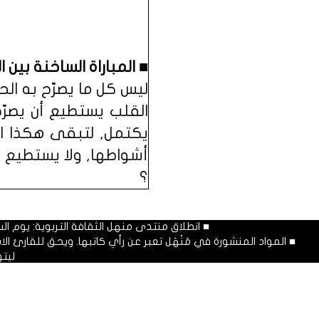
■ المباراة الساخنة بين 
ليس كل ما يصرّح به الح
القلب يستطيع أن يصرّ
يكتمل, لتبقى هكذا ال
أشواطها, ولا يستطيع ا
؟
■ انطلاق منتدى منهل الثقافة التربوية: يوم السبت المصادف غرة شهر محرم
■ المواد المنشورة في مَنْهَل تعبر عن رأي كاتبها. ويحق للقارئ 
ليت