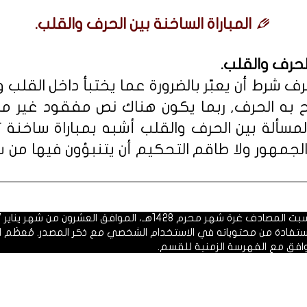
المباراة الساخنة بين الحرف والقلب.
الحرف والقلب.
رف شرط أن يعبّر بالضرورة عما يختبأ داخل القلب 
ح به الحرف, ربما يكون هناك نص مفقود غير م
مسألة بين الحرف والقلب أشبه بمباراة ساخنة ت
لجمهور ولا طاقم التحكيم أن يتنبؤون فيها من 
 1428هـ، الموافق العشرون من شهر يناير 2007م.
الاستفادة من محتوياته في الاستخدام الشخصي مع ذكر المصدر. مُعظَم ا
وافق مع الفهرسة الزمنية للقسم.