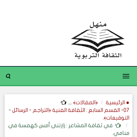
Toggle
navigation
● الرئيسية
﴿المقالات﴾
....
07- القسم السابع : الثقافة الفنية ﴿التراجم - الرسائل -
التوقيعات﴾.
في ثقافة المشاعر : زارتني أمس كهمسة في
منامي.