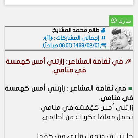
طالع محمد المشايخ.
إجمالي المشاركات : ﴿11﴾.
1433/02/01 (06:01 صباحاً)
.
في ثقافة المشاعر : زارتني أمس كهمسة
في منامي.
■
في ثقافة المشاعر : زارتني أمس كهمسة
في منامي.
زارتني أمس كهَمْسَة في منامي
تحمل معاها ذكريات من أحلامي
جالستني وتحمل قلبي في كفها