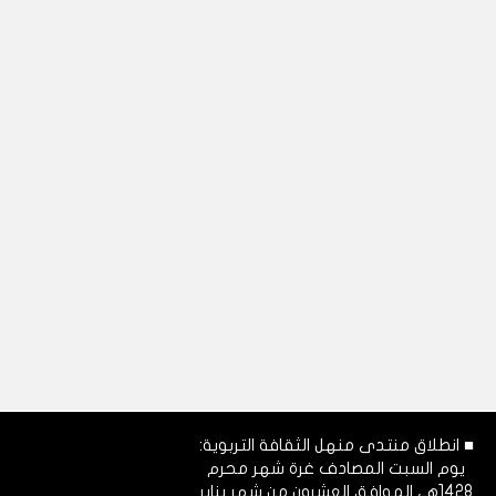
■ انطلاق منتدى منهل الثقافة التربوية:
يوم السبت المصادف غرة شهر محرم
1428هـ، الموافق العشرون من شهر يناير