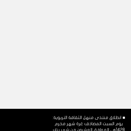
■ انطلاق منتدى منهل الثقافة التربوية:
يوم السبت المصادف غرة شهر محرم
1428هـ، الموافق العشرون من شهر يناير