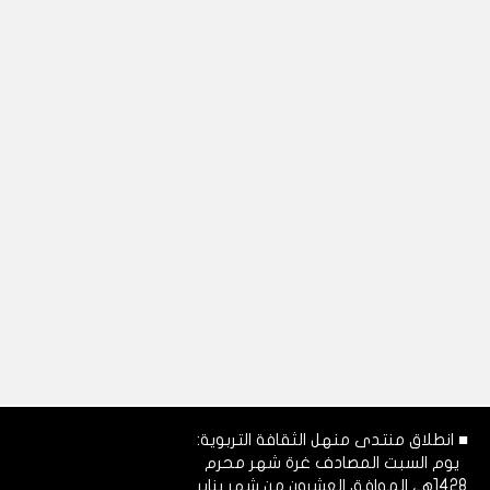
■ انطلاق منتدى منهل الثقافة التربوية:
يوم السبت المصادف غرة شهر محرم
1428هـ، الموافق العشرون من شهر يناير