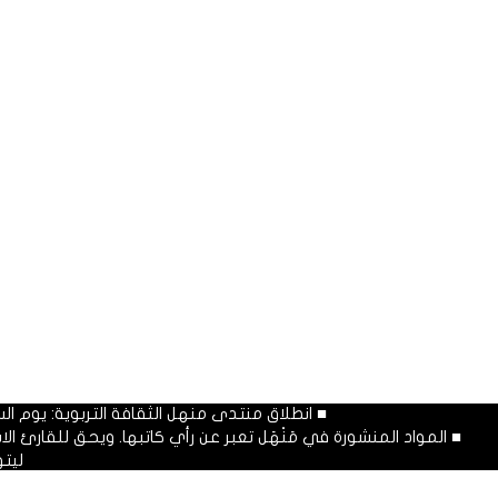
■ انطلاق منتدى منهل الثقافة التربوية: يوم السبت المصادف غرة شهر محرم
■ المواد المنشورة في مَنْهَل تعبر عن رأي كاتبها. ويحق للقارئ 
ليت