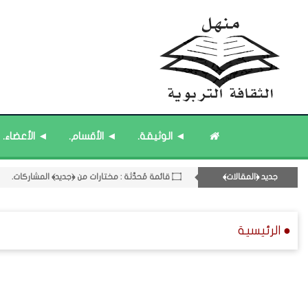
۝ قائمة مُثبتة : مشرف منهل الثقافة التربوية.
11- القسم الحادي عشر : ﴿اللقاءات الشخصية - الثقافة المتسلسلة﴾.
◄ الوثيقة.
◄ الأقسام.
◄ الأعضاء.
۝ قائمة مُحدَّثة : حديث الساعة.
۝ قائمة مُثبتة : إدارة منهل الثقافة التربوية.
جديد ﴿المقالات﴾
۝ قائمة مُحدَّثة : مختارات من ﴿جديد﴾ المشاركات.
● الرئيسية