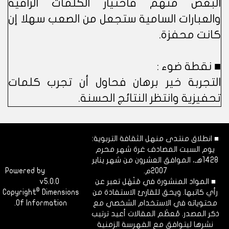
البعض منهم فاختيار الكلمات الراقية
والعبارات السامية ستجعل من الصعب سهلا إن
كانت محفزة.
■ نقطة ضوء :
التجربة خير برهان فحاول أن تجرب كلمات
تحفيزية وانتظر النتائج الحسنة.
■ انطلاق منتدى منهل الثقافة التربوية:
يوم السبت المصادف غرة شهر محرم
1428هـ، الموافق العشرون من شهر يناير
2007م.
Dimofinf
Powered by
■ المواد المنشورة في مَنْهَل تعبر عن
v5.0.0
CMS
©
رأي كاتبها. ويحق للقارئ الاستفادة من
Dimensions
Copyright
محتوياته في الاستخدام الشخصي مع
Of Information.
ذكر المصدر. مُعظَم المقالات أعيد ترتيب
نشرها ليتوافق مع الفهرسة الزمنية