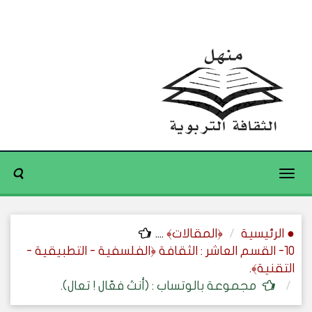
Toggle
navigation
● الرئيسية
﴿المقالات﴾
....
10- القسم العاشر : الثقافة ﴿الفلسفية - التطبيقية -
التقنية﴾.
مجموعة بالوتساب : (أنتَ فعّال ! تعال).