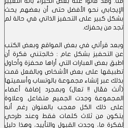
منا. وقد قالوا عنه بعض الخبراء بأنه التغيير
الإيجابي نحو الأفضل حتى أن بعضهم يحث
بشكل كبير على التحفيز الذاتي في حالة لم
تجد من يحفزك.
وبعد قرأتي في بعض المواقع وبعض الكتب
عن التحفيز بشكل عام : خالجتني فكرة أن
اطبق بعض العبارات التي أراها محفزة وأحاول
تطبيقها على بعض الأشخاص وبالفعل قمت
بذلك عبر إنشاء مجموعة بالوتساب وأسميتها
(أنتَ فعّال !! تعال) وبمجرد إضافة أعضاء
المجموعة وجدت الجميع متفاعل. وعلاوة
على ذلك الكل معجب بالعنوان رغم أنه
يتكون من ثلاث كلمات فقط وعند طرحي
لفكرة ما، وجدت القبول والتأييد، وهذا دليل