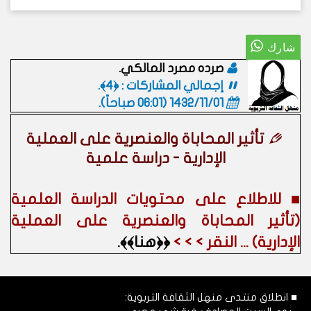
صرده مصرد المالكي.
إجمالي المشاركات : ﴿4﴾.
1432/11/01 (06:01 صباحاً)
.
تأثير المحاباة والعنصرية على العملية
الإدارية - دراسة علمية
■ للاطلاع على محتويات الدراسة العلمية
(تأثير المحاباة والعنصرية على العملية
الإدارية) ... النقر > > >
﴿﴿هنا﴾﴾.
■ انطلاق منتدى منهل الثقافة التربوية: