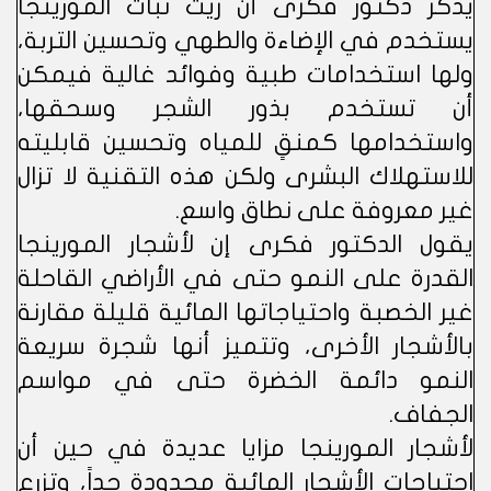
يذكر دكتور فكرى أن زيت نبات المورينجا
يستخدم في الإضاءة والطهي وتحسين التربة،
ولها استخدامات طبية وفوائد غالية فيمكن
أن تستخدم بذور الشجر وسحقها،
واستخدامها كمنقٍ للمياه وتحسين قابليته
للاستهلاك البشرى ولكن هذه التقنية لا تزال
غير معروفة على نطاق واسع.
يقول الدكتور فكرى إن لأشجار المورينجا
القدرة على النمو حتى في الأراضي القاحلة
غير الخصبة واحتياجاتها المائية قليلة مقارنة
بالأشجار الأخرى، وتتميز أنها شجرة سريعة
النمو دائمة الخضرة حتى في مواسم
الجفاف.
لأشجار المورينجا مزايا عديدة في حين أن
احتياجات الأشجار المائية محدودة جداً، وتزرع