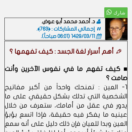
د. أحمد محمد أبو عوض.
إجمالي المشاركات : ﴿763﴾.
1429/03/11 (06:01 صباحاً)
.
أهم أسرار لغة الجسد : كيف تفهمها ؟
■ كيف تفهم ما في نفوس الآخرين وأنت
صامت ؟
1- العين : تمنحك واحداً من أكبر مفاتيح
الشخصية التي تدلك بشكل حقيقي على ما
يدور في عقل من أمامك، ستعرف من خلال
عينيه ما يفكر فيه حقيقة، فإذا اتسع بؤبؤ
العين وبدا للعيان فإن ذلك دليل على أنه سمع