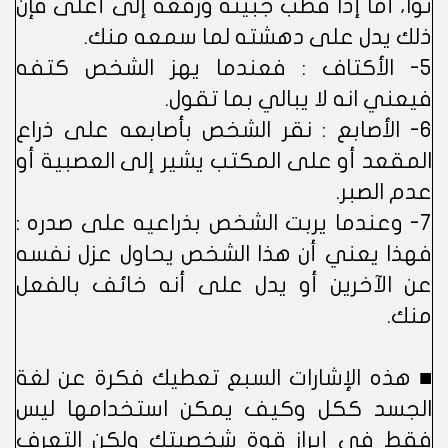
توا، أما إذا قطب جبينه ورفعه إلى أعلى فإن
ذلك يدل على دهشته لما سمعه منك.
5- الأكتاف : فعندما يهز الشخص كتفه
فيعني انه لا يبالي بما تقول.
6- الأصابع : نقر الشخص بأصابعه على ذراع
المقعد أو على المكتب يشير إلى العصبية أو
عدم الصبر.
7- وعندما يربت الشخص بذراعيه على صدره :
فهذا يعني أن هذا الشخص يحاول عزل نفسه
عن الآخرين أو يدل على أنه خائف بالفعل
منك.
■ هذه الإشارات السبع تعطيك فكرة عن لغة
الجسد ككل وكيف يمكن استخدامها ليس
فقط في إبراز قوة شخصيتك ولكن التعرف