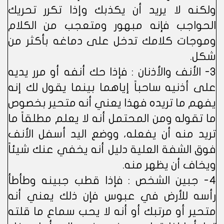
ولكنه لا يريد أن يكذبك وإذا تكرر تحريك
الحواجب فإنه مبهور ومتعجب من الكلام
وموجات كلامك تدخل على دماغه بأكثر من
شكل.
3- الأنف والأذنان : فإذا حك أنفه أو مرر يديه
على أذنيه ساحباً إياهما بينما يقول لك إنه
يفهم ما تريده فهذا يعني أنه متحير بخصوص
ما تقوله ومن المحتمل أنه لا يعلم مطلقاً ما
تريد منه أن يفعله، ووضع اليد أسفل الأنف
فوق الشفة العلية دليل أنه يخفي عنك شيئاً
ويخاف أن يظهر منه.
4- جبين الشخص : فإذا قطب جبينه وطأطأ
رأسه للأرض في عبوس فإن ذلك يعني أنه
متحير أو مرتبك أو أنه لا يحب سماع ما قلته