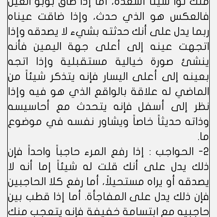
منك توا شيئاً أسعده، أما إذا ضاق بؤبؤ العين
فالعكس هو الذي حدث، وإذا ضاقت عيناه
ربما يدل على أنك حدثته بشيء لا يصدقه وإذا
اتجهت عينه إلى أعلى جهة اليمين فأنه
ينشئ صورة خيالية مستقبلية وإذا اتجه
بعينه إلى أعلى اليسار فإنه يتذكر شيئاً من
الماضي له علاقة بالواقع الذي هو فيه وإذا
نظر إلى أسفل فإنه يتحدث مع أحاسيسه
وذاته حديثاً خاصاً ويشاور نفسه في موضوع
ما.
2- الحواجب : إذا رفع المرء حاجباً واحداً فإن
ذلك يدل على أنك قلت له شيئاً إما أنه لا
يصدقه أو يراه مستحيلاً، أما رفع كلا الحاجبين
فإن ذلك يدل على المفاجأة. أما إذا قطب بين
حاجبيه مع ابتسامة خفيفة فإنه يتعجب منك