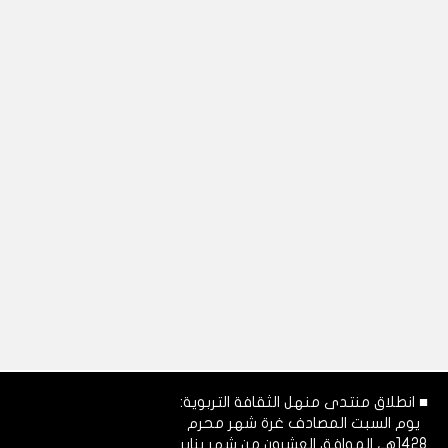
■ انطلاق منتدى منهل الثقافة التربوية:
يوم السبت المصادف غرة شهر محرم
1428هـ، الموافق العشرون من شهر يناير