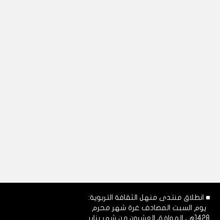
■ انطلاق منتدى منهل الثقافة التربوية:
يوم السبت المصادف غرة شهر محرم
1428هـ، الموافق العشرون من شهر يناير