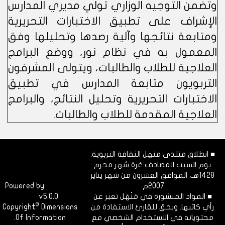
وتضمن التوجيه الوزاري تولي مديري المدارس
الإشراف على تطبيق الاختبارات التحريرية
ومتابعة نتائجها وآلية رصدها وتحليلها وفق
المعمول به في نظام نور، ووضع البرامج
العلاجية للطلاب والطالبات، ويتولى المشرفون
التربويون متابعة المدارس في تطبيق
الاختبارات التحريرية وتحليل النتائج، والبرامج
العلاجية المقدمة للطلاب والطالبات.
■ انطلاق منتدى منهل الثقافة التربوية:
يوم السبت المصادف غرة شهر محرم
1428هـ، الموافق العشرون من شهر يناير
2007م.
Dimofinf
Powered by
■ المواد المنشورة في مَنْهَل تعبر عن
v5.0.0
CMS
©
رأي كاتبها. ويحق للقارئ الاستفادة من
Dimensions
Copyright
محتوياته في الاستخدام الشخصي مع
Of Information.