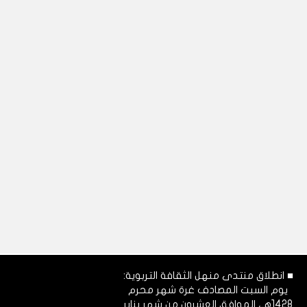
■ انطلاق منتدى منهل الثقافة التربوية:
يوم السبت المصادف غرة شهر محرم
1428هـ، الموافق العشرون من شهر يناير