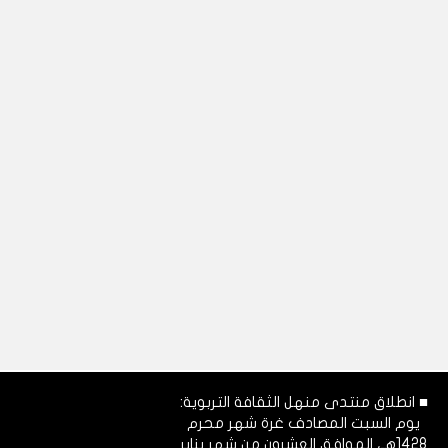
■ انطلاق منتدى منهل الثقافة التربوية:
يوم السبت المصادف غرة شهر محرم
1428هـ، الموافق العشرون من شهر يناير