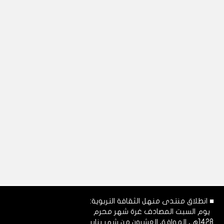
■ انطلاق منتدى منهل الثقافة التربوية:
يوم السبت المصادف غرة شهر محرم
1428هـ، الموافق العشرون من شهر يناير