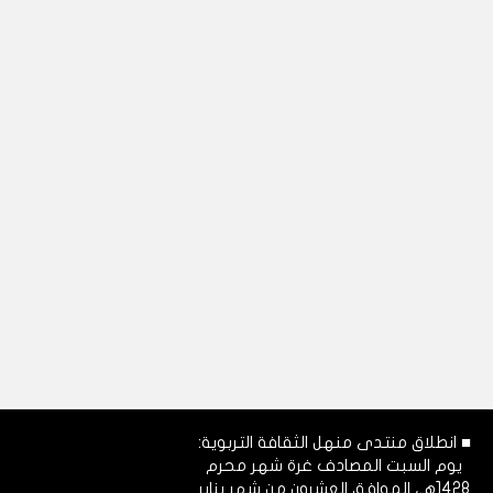
■ انطلاق منتدى منهل الثقافة التربوية:
يوم السبت المصادف غرة شهر محرم
1428هـ، الموافق العشرون من شهر يناير