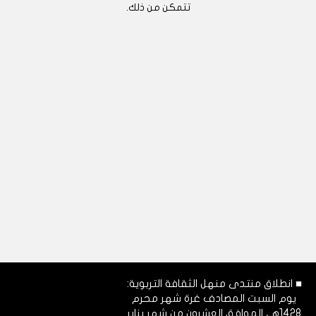
تتمكن من ذلك.
■ انطلاق منتدى منهل الثقافة التربوية:
يوم السبت المصادف غرة شهر محرم
1428هـ، الموافق العشرون من شهر يناير