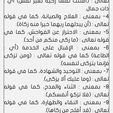
تعالى : (أقتلت نفسا زكية بغير نفس) أي :
ذات جمال.
4- بمعنى : العلاج والصيانة، كما في قوله
تعالى : (أن يبدلهما ربهما خيرا منه زكاة).
5- بمعنى : الاحتراز عن الفواحش، كما في
قوله تعالى : (ما زكى منكم من أحد).
6- بمعنى : الإقبال على الخدمة (أي :
الطاعة) كما في قوله تعالى : (ومن تزكى
فإنما يتزكى لنفسه).
7- بمعنى : التوحيد والشهادة، كما في قوله
تعالى : (وما عليك ألا يزكى).
8- بمعنى : الثناء والمدح، كما في قوله
تعالى : (فلا تزكو أنفسكم).
9- بمعنى : النقاء والطهارة، كما في قوله
تعالى : (قد أفلح من زكاها).