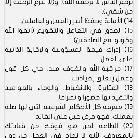
يرحم الناس لا يرحمه الله)، و(لا تنزع الرحمة إلا
من شقي).
14) الأمانة وحفظ أسرار العمل والعاملين.
15) الصدق في التعامل والتقويم (اتقوا الله
وكونوا مع الصادقين).
16) إدراك قيمة المسؤولية والرقابة الذاتية
على العمل.
17) مراقبة الله والخوف منه، في كل قول
وعمل يتعلق بقيادتك.
18) المثابرة، والانضباط، والوفاء بالمواعيد
والتقيد بها حضورا وانصرافا.
19) معرفة كل الأحكام الشرعية التي لها صلة
بعملك، فهو فرض عين على القائد.
20) الطاعة لمن هو فوقك من قيادتك
بالمعروف، لأنه لا نجاح في العمل من دون