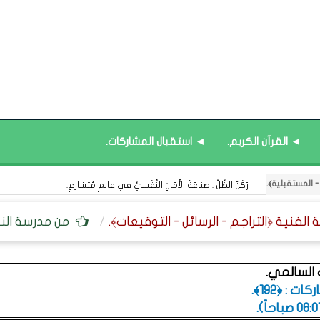
◄ القرآن الكريم.
◄ استقبال المشاركات.
رَكْنُ الظِّلِّ : صنَاعَةُ الأَمَانِ النَّفْسِيِّ فِي عالَمٍ مُتَسَارِعٍ.
من مدرسة النب
لسالمي.
 : ﴿192﴾.
.