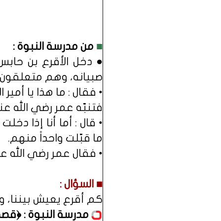
■
من مدرسة النبوة :
● دخل الأقرع بن حابس
صبيانه، وهم متعلقون 
• فقال : ما هذا يا أمي
فتنبّه عمر رضي الله عن
• قال : أما أنا إذا دخ
ما قبّلت واحداً منهم.
• فقال عمر رضي الله عنه
■ السؤال :
كم أقرع يعيش بيننا، و
مدرسة النبوة : ﴿قص